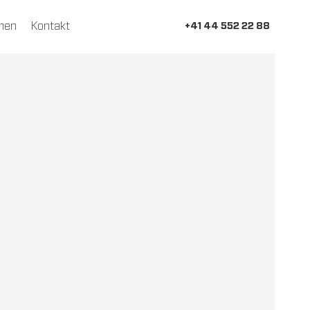
men
Kontakt
+41 44 552 22 88