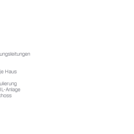
sungsleitungen
je Haus
ulierung
UL-Anlage
choss