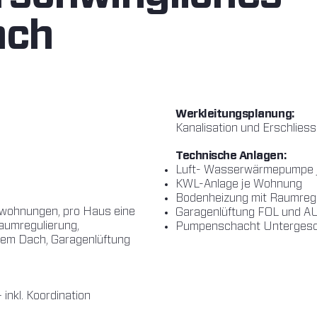
ach
Werkleitungsplanung:
Kanalisation und Erschlies
Technische Anlagen:
Luft- Wasserwärmepumpe 
KWL-Anlage je Wohnung
Bodenheizung mit Raumreg
twohnungen, pro Haus eine
Garagenlüftung FOL und A
umregulierung,
Pumpenschacht Unterges
dem Dach, Garagenlüftung
inkl. Koordination